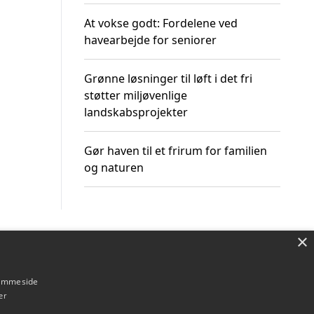
At vokse godt: Fordelene ved
havearbejde for seniorer
Grønne løsninger til løft i det fri
støtter miljøvenlige
landskabsprojekter
Gør haven til et frirum for familien
og naturen
×
Om / kontakt
Blog
Betingelser
hjemmeside
er