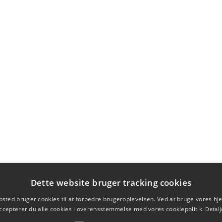
Dette website bruger tracking cookies
sted bruger cookies til at forbedre brugeroplevelsen. Ved at bruge vores 
ccepterer du alle cookies i overensstemmelse med vores cookiepolitik.
Detalj