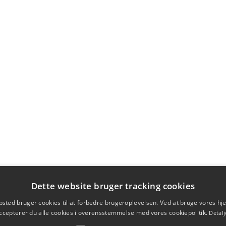
Dette website bruger tracking cookies
sted bruger cookies til at forbedre brugeroplevelsen. Ved at bruge vores 
ccepterer du alle cookies i overensstemmelse med vores cookiepolitik.
Detalj