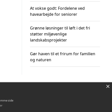
At vokse godt: Fordelene ved
havearbejde for seniorer
Grønne løsninger til løft i det fri
støtter miljøvenlige
landskabsprojekter
Gør haven til et frirum for familien
og naturen
×
Om / kontakt
Blog
Betingelser
hjemmeside
er