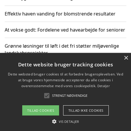
Effektiv haven vanding for blomstrende resultater
At vokse godt: Fordelene ved havearbejde for seniorer
Grønne løsninger til løft i det fri støtter miljøvenlige
landskabsprojekter
×
Dette website bruger tracking cookies
Gør haven til et frirum for familien og naturen
Dette websted bruger cookies til at forbedre brugeroplevelsen. Ved
at bruge vores hjemmeside accepterer du alle cookies i
overensstemmelse med vores cookiepolitik.
Detaljer
STRENGT NØDVENDIGE
Copyright 2026 - Pilanto Aps
Om / kontakt
Blog
Betingelser
TILLAD COOKIES
TILLAD IKKE COOKIES
VIS DETALJER