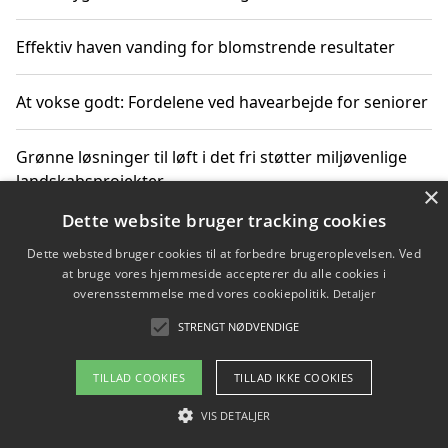
Effektiv haven vanding for blomstrende resultater
At vokse godt: Fordelene ved havearbejde for seniorer
Grønne løsninger til løft i det fri støtter miljøvenlige
landskabsprojekter
×
Dette website bruger tracking cookies
Gør haven til et frirum for familien og naturen
Dette websted bruger cookies til at forbedre brugeroplevelsen. Ved
at bruge vores hjemmeside accepterer du alle cookies i
overensstemmelse med vores cookiepolitik.
Detaljer
STRENGT NØDVENDIGE
Copyright 2026 - Pilanto Aps
Om / kontakt
Blog
Betingelser
TILLAD COOKIES
TILLAD IKKE COOKIES
VIS DETALJER