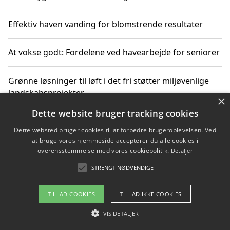
Effektiv haven vanding for blomstrende resultater
At vokse godt: Fordelene ved havearbejde for seniorer
Grønne løsninger til løft i det fri støtter miljøvenlige
landskabsprojekter
×
Dette website bruger tracking cookies
Gør haven til et frirum for familien og naturen
Dette websted bruger cookies til at forbedre brugeroplevelsen. Ved
at bruge vores hjemmeside accepterer du alle cookies i
overensstemmelse med vores cookiepolitik.
Detaljer
STRENGT NØDVENDIGE
Copyright 2026 - Pilanto Aps
Om / kontakt
Blog
Betingelser
TILLAD COOKIES
TILLAD IKKE COOKIES
VIS DETALJER