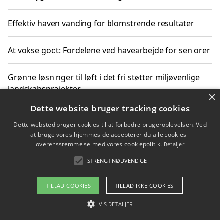
Effektiv haven vanding for blomstrende resultater
At vokse godt: Fordelene ved havearbejde for seniorer
Grønne løsninger til løft i det fri støtter miljøvenlige
landskabsprojekter
×
Dette website bruger tracking cookies
Gør haven til et frirum for familien og naturen
Dette websted bruger cookies til at forbedre brugeroplevelsen. Ved
at bruge vores hjemmeside accepterer du alle cookies i
overensstemmelse med vores cookiepolitik.
Detaljer
STRENGT NØDVENDIGE
Copyright 2026 - Pilanto Aps
Om / kontakt
Blog
Betingelser
TILLAD COOKIES
TILLAD IKKE COOKIES
VIS DETALJER