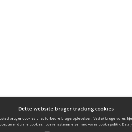
Dette website bruger tracking cookies
sted bruger cookies til at forbedre brugeroplevelsen. Ved at bruge vores 
ccepterer du alle cookies i overensstemmelse med vores cookiepolitik.
Detalj