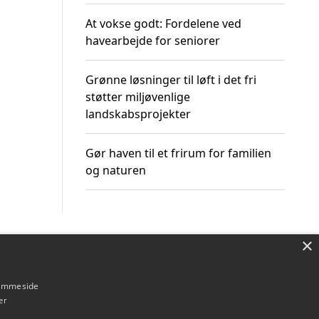
At vokse godt: Fordelene ved
havearbejde for seniorer
Grønne løsninger til løft i det fri
støtter miljøvenlige
landskabsprojekter
Gør haven til et frirum for familien
og naturen
×
Om / kontakt
Blog
Betingelser
hjemmeside
er