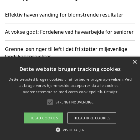
Effektiv haven vanding for blomstrende resultater
At vokse godt: Fordelene ved havearbejde for seniorer
Grønne løsninger til løft i det fri støtter miljøvenlige
landskabsprojekter
×
Dette website bruger tracking cookies
Gør haven til et frirum for familien og naturen
Dette websted bruger cookies til at forbedre brugeroplevelsen. Ved
at bruge vores hjemmeside accepterer du alle cookies i
overensstemmelse med vores cookiepolitik.
Detaljer
STRENGT NØDVENDIGE
Copyright 2026 - Pilanto Aps
Om / kontakt
Blog
Betingelser
TILLAD COOKIES
TILLAD IKKE COOKIES
VIS DETALJER