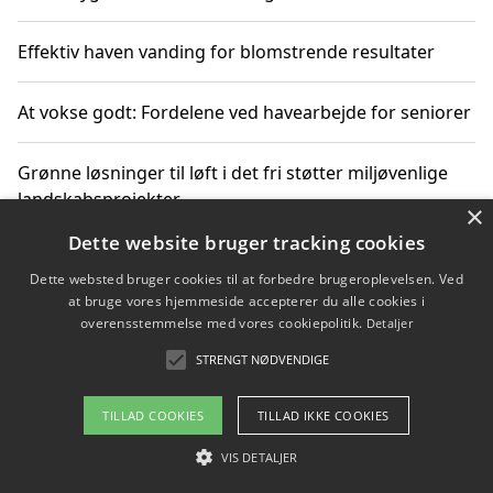
Effektiv haven vanding for blomstrende resultater
At vokse godt: Fordelene ved havearbejde for seniorer
Grønne løsninger til løft i det fri støtter miljøvenlige
landskabsprojekter
×
Dette website bruger tracking cookies
Gør haven til et frirum for familien og naturen
Dette websted bruger cookies til at forbedre brugeroplevelsen. Ved
at bruge vores hjemmeside accepterer du alle cookies i
overensstemmelse med vores cookiepolitik.
Detaljer
STRENGT NØDVENDIGE
Copyright 2026 - Pilanto Aps
Om / kontakt
Blog
Betingelser
TILLAD COOKIES
TILLAD IKKE COOKIES
VIS DETALJER