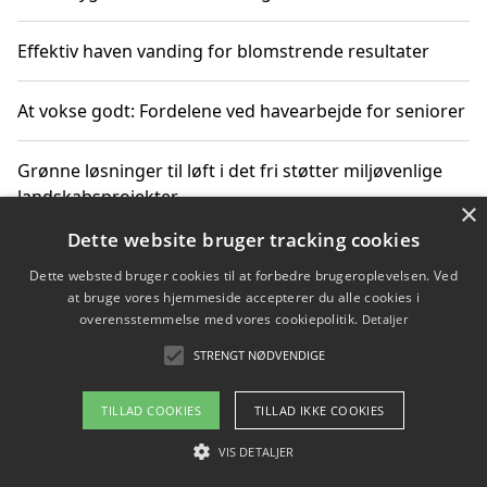
Effektiv haven vanding for blomstrende resultater
At vokse godt: Fordelene ved havearbejde for seniorer
Grønne løsninger til løft i det fri støtter miljøvenlige
landskabsprojekter
×
Dette website bruger tracking cookies
Gør haven til et frirum for familien og naturen
Dette websted bruger cookies til at forbedre brugeroplevelsen. Ved
at bruge vores hjemmeside accepterer du alle cookies i
overensstemmelse med vores cookiepolitik.
Detaljer
STRENGT NØDVENDIGE
Copyright 2026 - Pilanto Aps
Om / kontakt
Blog
Betingelser
TILLAD COOKIES
TILLAD IKKE COOKIES
VIS DETALJER