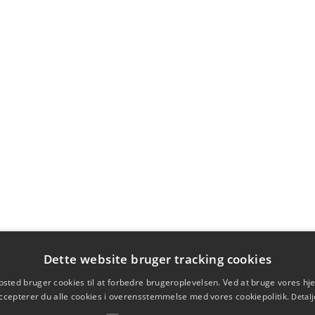
Dette website bruger tracking cookies
sted bruger cookies til at forbedre brugeroplevelsen. Ved at bruge vores 
ccepterer du alle cookies i overensstemmelse med vores cookiepolitik.
Detalj