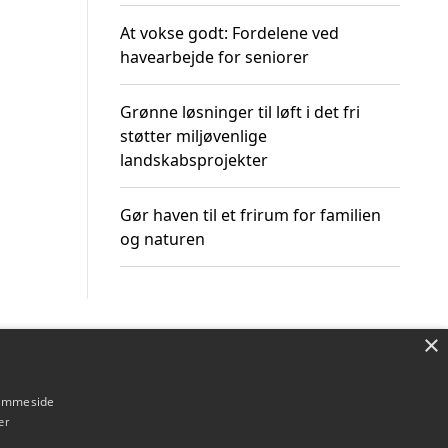
At vokse godt: Fordelene ved
havearbejde for seniorer
Grønne løsninger til løft i det fri
støtter miljøvenlige
landskabsprojekter
Gør haven til et frirum for familien
og naturen
×
Om / kontakt
Blog
Betingelser
hjemmeside
er