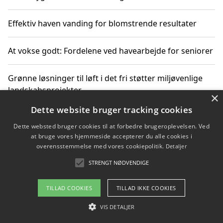
Effektiv haven vanding for blomstrende resultater
At vokse godt: Fordelene ved havearbejde for seniorer
Grønne løsninger til løft i det fri støtter miljøvenlige
landskabsprojekter
×
Dette website bruger tracking cookies
Gør haven til et frirum for familien og naturen
Dette websted bruger cookies til at forbedre brugeroplevelsen. Ved
at bruge vores hjemmeside accepterer du alle cookies i
overensstemmelse med vores cookiepolitik.
Detaljer
STRENGT NØDVENDIGE
Copyright 2026 - Pilanto Aps
Om / kontakt
Blog
Betingelser
TILLAD COOKIES
TILLAD IKKE COOKIES
VIS DETALJER