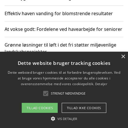
Effektiv haven vanding for blomstrende resultater
At vokse godt: Fordelene ved havearbejde for seniorer
Grønne løsninger til løft i det fri støtter miljøvenlige
landskabsprojekter
×
Dette website bruger tracking cookies
Gør haven til et frirum for familien og naturen
Dette websted bruger cookies til at forbedre brugeroplevelsen. Ved
at bruge vores hjemmeside accepterer du alle cookies i
overensstemmelse med vores cookiepolitik.
Detaljer
STRENGT NØDVENDIGE
Copyright 2026 - Pilanto Aps
Om / kontakt
Blog
Betingelser
TILLAD COOKIES
TILLAD IKKE COOKIES
VIS DETALJER