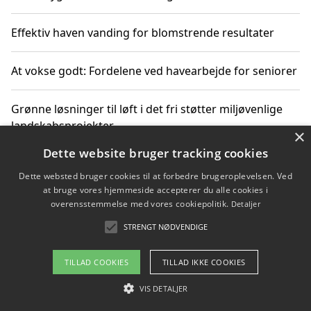
Effektiv haven vanding for blomstrende resultater
At vokse godt: Fordelene ved havearbejde for seniorer
Grønne løsninger til løft i det fri støtter miljøvenlige
landskabsprojekter
×
Dette website bruger tracking cookies
Gør haven til et frirum for familien og naturen
Dette websted bruger cookies til at forbedre brugeroplevelsen. Ved
at bruge vores hjemmeside accepterer du alle cookies i
overensstemmelse med vores cookiepolitik.
Detaljer
STRENGT NØDVENDIGE
Copyright 2026 - Pilanto Aps
Om / kontakt
Blog
Betingelser
TILLAD COOKIES
TILLAD IKKE COOKIES
VIS DETALJER