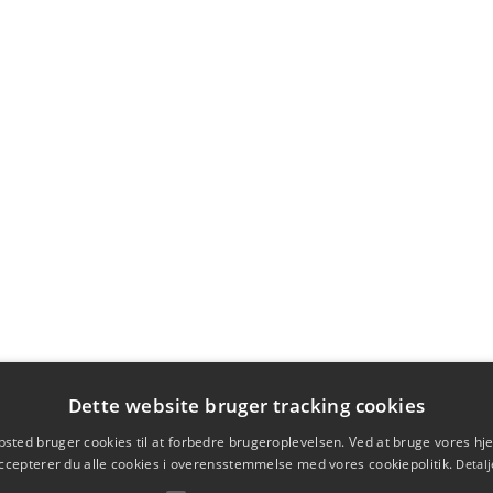
Dette website bruger tracking cookies
sted bruger cookies til at forbedre brugeroplevelsen. Ved at bruge vores 
ccepterer du alle cookies i overensstemmelse med vores cookiepolitik.
Detalj