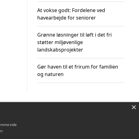
At vokse godt: Fordelene ved
havearbejde for seniorer
Grønne løsninger til løft i det fri
støtter miljøvenlige
landskabsprojekter
Gør haven til et frirum for familien
og naturen
×
Om / kontakt
Blog
Betingelser
hjemmeside
er