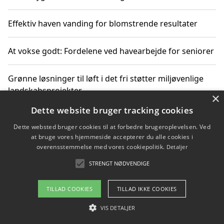
Effektiv haven vanding for blomstrende resultater
At vokse godt: Fordelene ved havearbejde for seniorer
Grønne løsninger til løft i det fri støtter miljøvenlige
landskabsprojekter
×
Dette website bruger tracking cookies
Gør haven til et frirum for familien og naturen
Dette websted bruger cookies til at forbedre brugeroplevelsen. Ved
at bruge vores hjemmeside accepterer du alle cookies i
overensstemmelse med vores cookiepolitik.
Detaljer
STRENGT NØDVENDIGE
Copyright 2026 - Pilanto Aps
Om / kontakt
Blog
Betingelser
TILLAD COOKIES
TILLAD IKKE COOKIES
VIS DETALJER