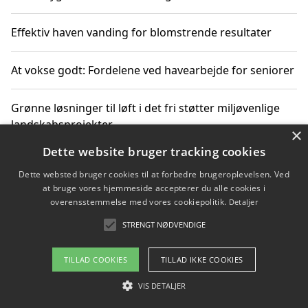
Effektiv haven vanding for blomstrende resultater
At vokse godt: Fordelene ved havearbejde for seniorer
Grønne løsninger til løft i det fri støtter miljøvenlige
landskabsprojekter
×
Dette website bruger tracking cookies
Gør haven til et frirum for familien og naturen
Dette websted bruger cookies til at forbedre brugeroplevelsen. Ved
at bruge vores hjemmeside accepterer du alle cookies i
overensstemmelse med vores cookiepolitik.
Detaljer
STRENGT NØDVENDIGE
Copyright 2026 - Pilanto Aps
Om / kontakt
Blog
Betingelser
TILLAD COOKIES
TILLAD IKKE COOKIES
VIS DETALJER