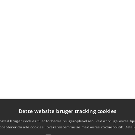
Dette website bruger tracking cookies
sted bruger cookies til at forbedre brugeroplevelsen. Ved at bruge vores 
ccepterer du alle cookies i overensstemmelse med vores cookiepolitik.
Detalj