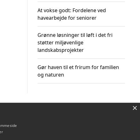
At vokse godt: Fordelene ved
havearbejde for seniorer
Grønne løsninger til løft i det fri
støtter miljøvenlige
landskabsprojekter
Gør haven til et frirum for familien
og naturen
×
Om / kontakt
Blog
Betingelser
hjemmeside
er