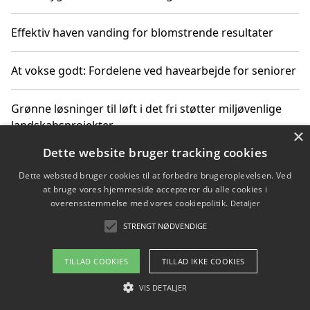
Effektiv haven vanding for blomstrende resultater
At vokse godt: Fordelene ved havearbejde for seniorer
Grønne løsninger til løft i det fri støtter miljøvenlige
landskabsprojekter
×
Dette website bruger tracking cookies
Gør haven til et frirum for familien og naturen
Dette websted bruger cookies til at forbedre brugeroplevelsen. Ved
at bruge vores hjemmeside accepterer du alle cookies i
overensstemmelse med vores cookiepolitik.
Detaljer
STRENGT NØDVENDIGE
Copyright 2026 - Pilanto Aps
Om / kontakt
Blog
Betingelser
TILLAD COOKIES
TILLAD IKKE COOKIES
VIS DETALJER