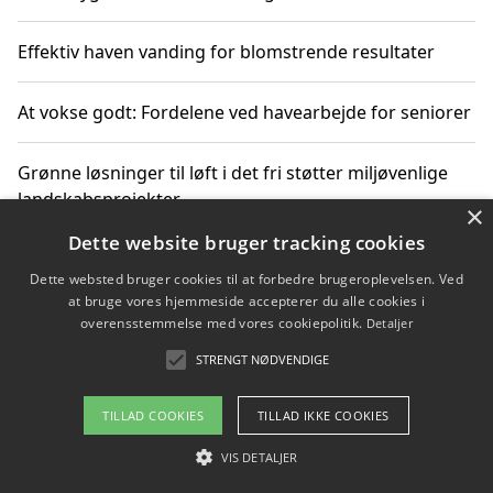
Effektiv haven vanding for blomstrende resultater
At vokse godt: Fordelene ved havearbejde for seniorer
Grønne løsninger til løft i det fri støtter miljøvenlige
landskabsprojekter
×
Dette website bruger tracking cookies
Gør haven til et frirum for familien og naturen
Dette websted bruger cookies til at forbedre brugeroplevelsen. Ved
at bruge vores hjemmeside accepterer du alle cookies i
overensstemmelse med vores cookiepolitik.
Detaljer
STRENGT NØDVENDIGE
Copyright 2026 - Pilanto Aps
Om / kontakt
Blog
Betingelser
TILLAD COOKIES
TILLAD IKKE COOKIES
VIS DETALJER