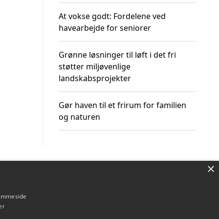
At vokse godt: Fordelene ved
havearbejde for seniorer
Grønne løsninger til løft i det fri
støtter miljøvenlige
landskabsprojekter
Gør haven til et frirum for familien
og naturen
×
Om / kontakt
Blog
Betingelser
hjemmeside
er