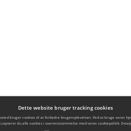
Dette website bruger tracking cookies
sted bruger cookies til at forbedre brugeroplevelsen. Ved at bruge vores 
ccepterer du alle cookies i overensstemmelse med vores cookiepolitik.
Detalj