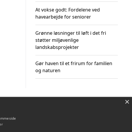
At vokse godt: Fordelene ved
havearbejde for seniorer
Grønne løsninger til løft i det fri
støtter miljøvenlige
landskabsprojekter
Gør haven til et frirum for familien
og naturen
×
Om / kontakt
Blog
Betingelser
hjemmeside
er