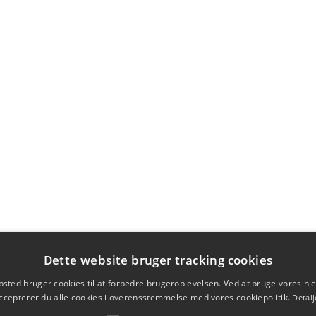
Dette website bruger tracking cookies
sted bruger cookies til at forbedre brugeroplevelsen. Ved at bruge vores 
ccepterer du alle cookies i overensstemmelse med vores cookiepolitik.
Detalj