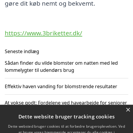
gøre dit køb nemt og bekvemt.
https://www.3briketter.dk/
Seneste indlæg
Sådan finder du vilde blomster om natten med led
lommelygter til udendørs brug
Effektiv haven vanding for blomstrende resultater
At vokse godt: Fordelene ved havearbejde for seniorer
×
Dette website bruger tracking cookies
Grønne løsninger til løft i det fri støtter miljøvenlige
landskabsprojekter
Dette websted bruger cookies til at forbedre brugeroplevelsen. Ved
at bruge vores hjemmeside accepterer du alle cookies i