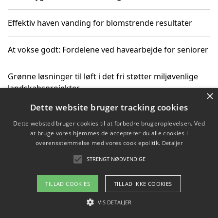
Effektiv haven vanding for blomstrende resultater
At vokse godt: Fordelene ved havearbejde for seniorer
Grønne løsninger til løft i det fri støtter miljøvenlige
landskabsprojekter
×
Dette website bruger tracking cookies
Gør haven til et frirum for familien og naturen
Dette websted bruger cookies til at forbedre brugeroplevelsen. Ved
at bruge vores hjemmeside accepterer du alle cookies i
overensstemmelse med vores cookiepolitik.
Detaljer
STRENGT NØDVENDIGE
Copyright 2026 - Pilanto Aps
Om / kontakt
Blog
Betingelser
TILLAD COOKIES
TILLAD IKKE COOKIES
VIS DETALJER